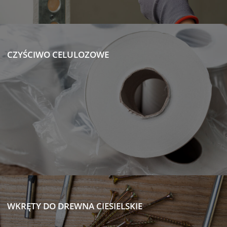
CZYŚCIWO CELULOZOWE
WKRĘTY DO DREWNA CIESIELSKIE