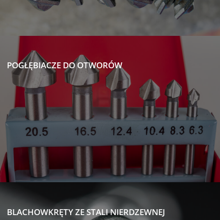
POGŁĘBIACZE DO OTWORÓW
BLACHOWKRĘTY ZE STALI NIERDZEWNEJ