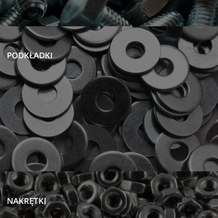
PODKŁADKI
NAKRĘTKI